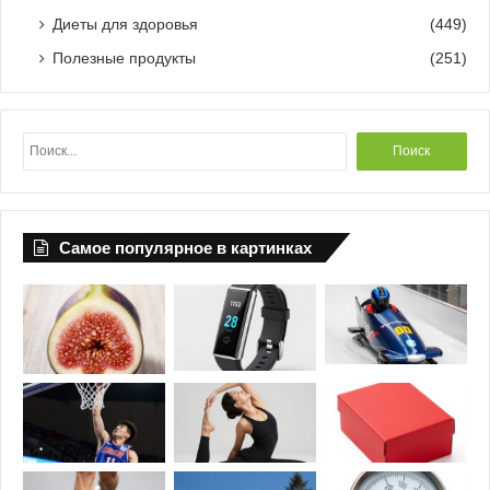
Диеты для здоровья
(449)
Полезные продукты
(251)
Н
а
й
т
и
Самое популярное в картинках
: