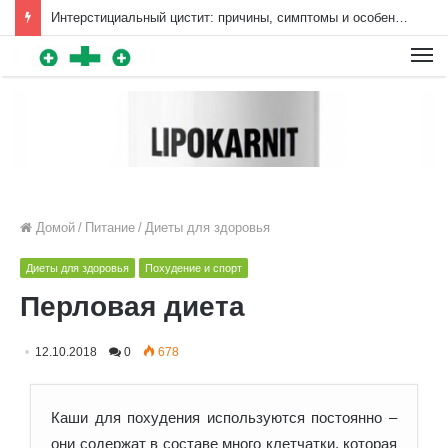
Интерстициальный цистит: причины, симптомы и особенности лечения | Diet4Health.ru
Для любых предложений по
сайту: diet4health@cp9.ru
Домой
/
Питание
/
Диеты для здоровья
Диеты для здоровья
Похудение и спорт
Перловая диета
12.10.2018
0
678
Каши для похудения используются постоянно –
они содержат в составе много клетчатки, которая