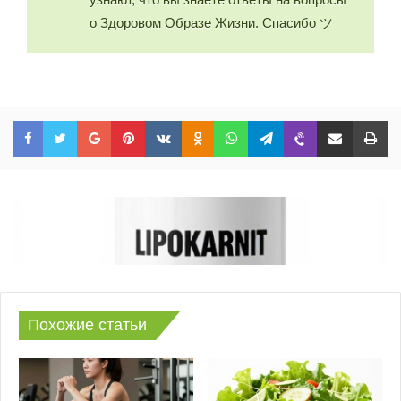
о Здоровом Образе Жизни. Спасибо ツ
Facebook
Twitter
Google+
Pinterest
VKontakte
Odnoklassniki
WhatsApp
Telegram
Viber
Share via Email
Print
Похожие статьи