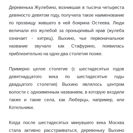
Деревенька Жулебино, возникшая в тысяча четыреста
девяносто девятом году, получила такое наименование
по прозвищу жившего в ней боярина Остеева. Люди
величали его жулебой за пронырливый нрав (жулеба
означает - хитрец). Выхино, чье первоначальное
название звучало как Стафурино, появилась
приблизительно на одно-два столетия позже.
Примерно целое столетие (с шестидесятых годов
девятнадцатого века по шестидесятые годы
двадцатого столетия) Выхино являлось центром
волости с одноименным названием, в которую входили
также и такие села, как Люберцы, например, или
Котельники.
Когда после шестидесятых минувшего века Москва
стала активно расстраиваться, деревеньку Выхино