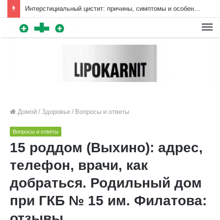
Интерстициальный цистит: причины, симптомы и особенности лечения | Diet4Health.ru
Для любых предложений по
сайту: diet4health@cp9.ru
Домой
/
Здоровье
/
Вопросы и ответы
Вопросы и ответы
15 роддом (Выхино): адрес,
телефон, врачи, как
добраться. Родильный дом
при ГКБ № 15 им. Филатова:
отзывы