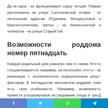
Да не одна - их функционирует сразу четыре. Первая
расположена на улице Салтыковской, вторая - по
нескольким адресам (Рудневка, Молдагуловой и
Красносолнечная), третья - на Новокосинской и
четвертая - на улице Старый Гай.
Возможности роддома
номер пятнадцать
Каждый родильный дом уникален чем-то своим. Кто-то
специализируется, например, на патологиях, кто-то - на
роженицах с исключительно отрицательным резус-
фактором. В пятнадцатом московском роддоме тоже
есть свои особенности. Например, возможность
провести ультразвуковое исследование плода в три-Д
и четыре-Д формате (стоимость - три с половиной
тысячи рублей). Можно заключить с роддомом
Facebook
Twitter
WhatsApp
Telegram