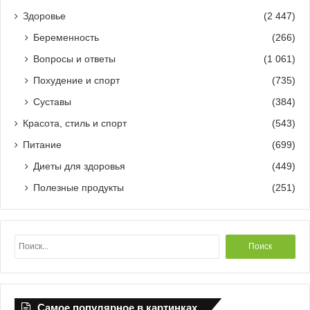
Здоровье
(2 447)
Беременность
(266)
Вопросы и ответы
(1 061)
Похудение и спорт
(735)
Суставы
(384)
Красота, стиль и спорт
(543)
Питание
(699)
Диеты для здоровья
(449)
Полезные продукты
(251)
Н
а
й
т
и
Самое популярное в картинках