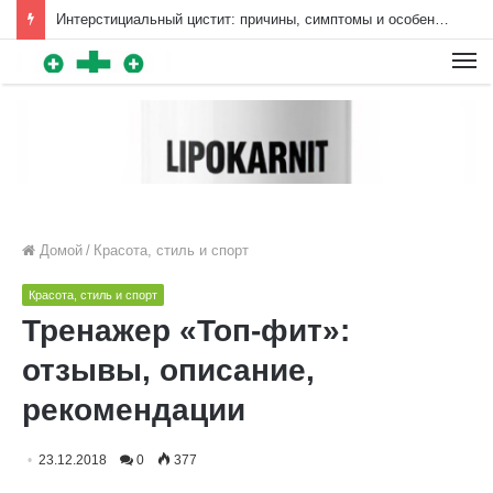
Интерстициальный цистит: причины, симптомы и особенности лечения | Diet4Health.ru
Для любых предложений по
сайту: diet4health@cp9.ru
Домой
/
Красота, стиль и спорт
Красота, стиль и спорт
Тренажер «Топ-фит»:
отзывы, описание,
рекомендации
23.12.2018
0
377