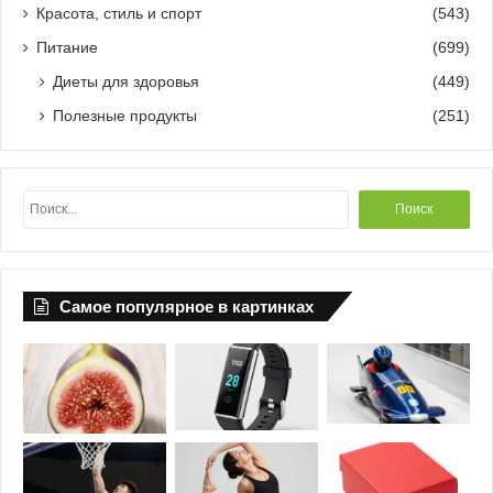
Красота, стиль и спорт
(543)
Питание
(699)
Диеты для здоровья
(449)
Полезные продукты
(251)
Н
а
й
т
и
Самое популярное в картинках
: