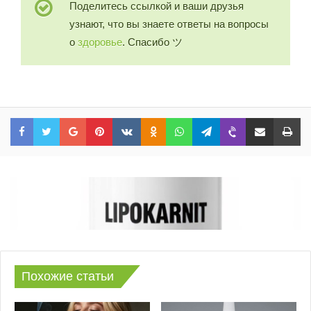
Поделитесь ссылкой и ваши друзья
узнают, что вы знаете ответы на вопросы
о
здоровье
. Спасибо ツ
Facebook
Twitter
Google+
Pinterest
VKontakte
Odnoklassniki
WhatsApp
Telegram
Viber
Share via Email
Print
Похожие статьи