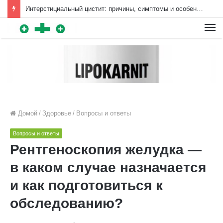
Интерстициальный цистит: причины, симптомы и особенности лечения | Diet4Health.ru
Для любых предложений по
сайту: diet4health@cp9.ru
Домой
/
Здоровье
/
Вопросы и ответы
Вопросы и ответы
Рентгеноскопия желудка —
в каком случае назначается
и как подготовиться к
обследованию?