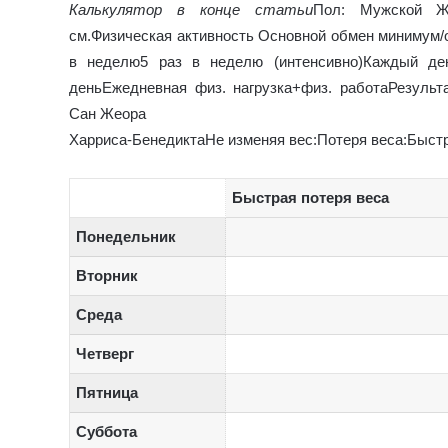
Калькулятор в конце статьи
Пол: Мужской Же
см.Физическая активность Основной обмен минимум/от
в неделю5 раз в неделю (интенсивно)Каждый де
деньЕжедневная физ. нагрузка+физ. работаРезул
Сан Жеора
Харриса-БенедиктаНе изменяя вес:
Потеря веса:
Быстр
Быстрая потеря веса
Понедельник
Вторник
Среда
Четверг
Пятница
Суббота