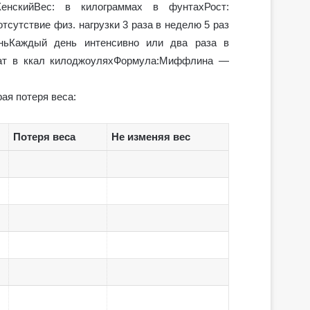
нскийВес: в килограммах в фунтахРост:
сутствие физ. нагрузки 3 раза в неделю 5 раз
ньКаждый день интенсивно или два раза в
ьтат в ккал килоджоуляхФормула:Миффлина —
ая потеря веса:
Потеря веса
Не изменяя вес