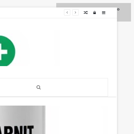
Для любых предложений по
Случайная
Log
Sidebar
сайту: diet4health@cp9.ru
статья
In