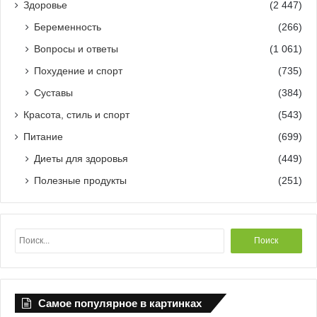
Здоровье
(2 447)
Беременность
(266)
Вопросы и ответы
(1 061)
Похудение и спорт
(735)
Суставы
(384)
Красота, стиль и спорт
(543)
Питание
(699)
Диеты для здоровья
(449)
Полезные продукты
(251)
Н
а
й
т
и
Самое популярное в картинках
: