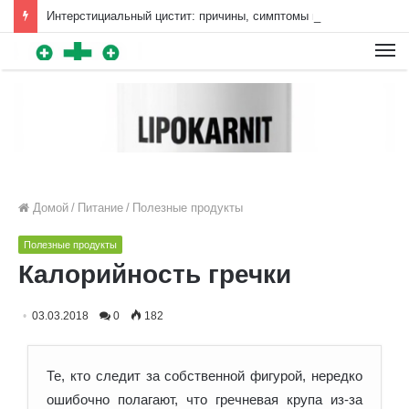
Интерстициальный цистит: причины, симптомы и особенности лечения | Diet4Health.ru
Для любых предложений по
сайту: diet4health@cp9.ru
Домой
/
Питание
/
Полезные продукты
Полезные продукты
Калорийность гречки
03.03.2018
0
182
Те, кто следит за собственной фигурой, нередко
ошибочно полагают, что гречневая крупа из-за