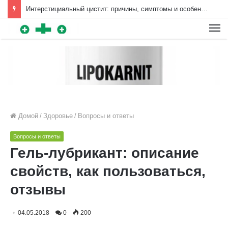
Интерстициальный цистит: причины, симптомы и особенности лечения | Diet4Health.ru
Для любых предложений по
сайту: diet4health@cp9.ru
Домой
/
Здоровье
/
Вопросы и ответы
Вопросы и ответы
Гель-лубрикант: описание
свойств, как пользоваться,
отзывы
04.05.2018
0
200