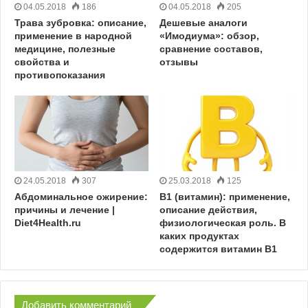
04.05.2018
186
04.05.2018
205
Трава зубровка: описание,
Дешевые аналоги
применение в народной
«Имодиума»: обзор,
медицине, полезные
сравнение составов,
свойства и
отзывы
противопоказания
24.05.2018
307
25.03.2018
125
Абдоминальное ожирение:
B1 (витамин): применение,
причины и лечение |
описание действия,
Diet4Health.ru
физиологическая роль. В
каких продуктах
содержится витамин B1
Добавить комментарий