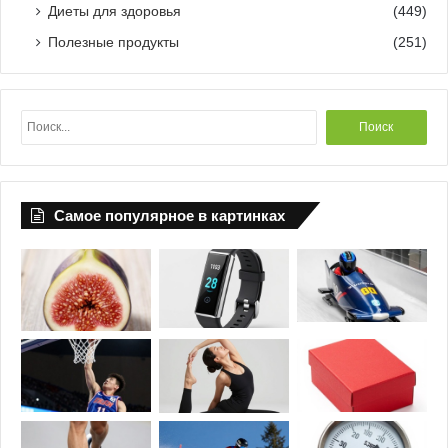
Диеты для здоровья
(449)
Полезные продукты
(251)
Н
а
й
т
и
Самое популярное в картинках
: