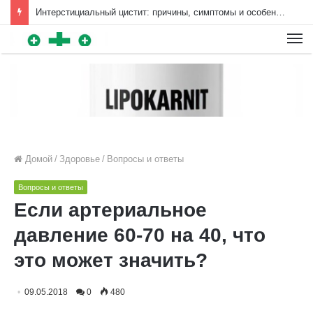
Интерстициальный цистит: причины, симптомы и особенности лечения | Diet4Health.ru
Для любых предложений по
сайту: diet4health@cp9.ru
Домой
/
Здоровье
/
Вопросы и ответы
Вопросы и ответы
Если артериальное
давление 60-70 на 40, что
это может значить?
09.05.2018
0
480