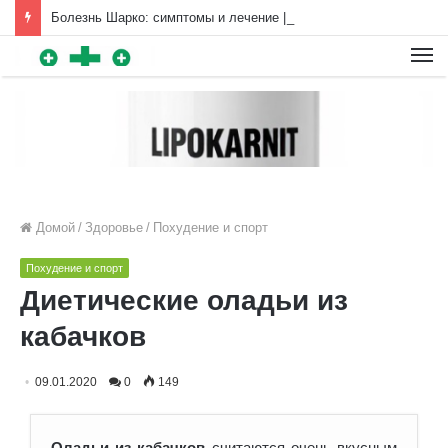
Болезнь Шарко: симптомы и лечение | Diet4Health.ru
Для любых предложений по
сайту: diet4health@cp9.ru
Домой
/
Здоровье
/
Похудение и спорт
Похудение и спорт
Диетические оладьи из
кабачков
09.01.2020
0
149
Оладьи из кабачков
считаются очень вкусным