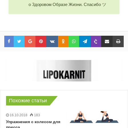
о Здоровом Образе Жизни. Спасибо ツ
Facebook
Twitter
Google+
Pinterest
VKontakte
Odnoklassniki
WhatsApp
Telegram
Viber
Share via Email
Print
Похожие статьи
16.10.2018
183
Упражнения с колесом для
пресса