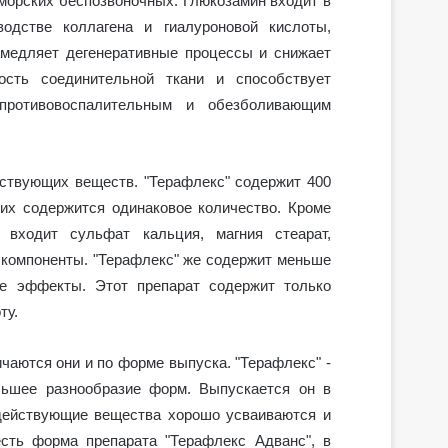
морских беспозвоночных. Глюкозамин входит в
водстве коллагена и гиалуроновой кислоты,
амедляет дегенеративные процессы и снижает
сть соединительной ткани и способствует
противовоспалительным и обезболивающим
ствующих веществ. "Терафлекс" содержит 400
 них содержится одинаковое количество. Кроме
" входит сульфат кальция, магния стеарат,
 компоненты. "Терафлекс" же содержит меньше
ые эффекты. Этот препарат содержит только
ту.
ичаются они и по форме выпуска. "Терафлекс" -
льшее разнообразие форм. Выпускается он в
 действующие вещества хорошо усваиваются и
есть форма препарата "Терафлекс Адванс", в