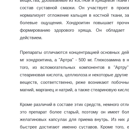
вещества, добываемые из костной и хрящевой ткани 
состав суставной смазки. Он участвует в произ
нормализует отложение кальция в костной ткани, з
болевые ощущения. Хондроитин повышает прочно
формированию здорового хряща. Он обладает 
действием.
Препараты отличаются концентрацией основных дей
мг хондроитина, а "Артра" - 500 мг. Глюкозамина в
того, из вспомогательных компонентов в "Артру
стеариновая кислота, целлюлоза и некоторые другие
веществ, соответственно, реже возникают побочн
магний, марганец и натрий, а также стеариновую кисло
Кроме различий в составе этих средств, немного отл
это препарат более старый, поэтому он имеет бо
желатиновых капсулах для приема внутрь. Из них
быстрее достигают именно суставов. Кроме того, 