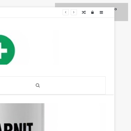
Для любых предложений по
Случайная
Log
Sidebar
сайту: diet4health@cp9.ru
статья
In