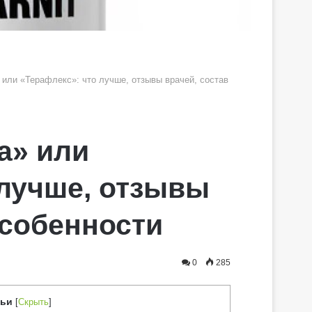
» или «Терафлекс»: что лучше, отзывы врачей, состав
ра» или
 лучше, отзывы
особенности
0
285
тьи
[
Скрыть
]