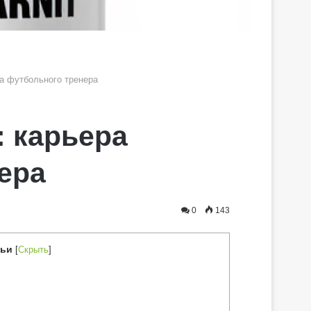
а футбольного тренера
: карьера
ера
0
143
тьи
[
Скрыть
]