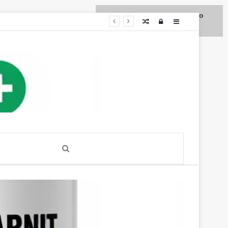
Для любых предложений по
Случайная
Log
Sidebar
сайту: diet4health@cp9.ru
статья
In