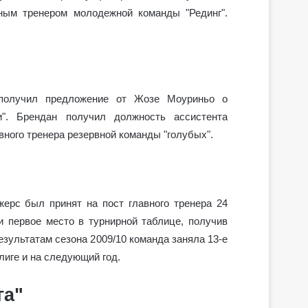
вным тренером молодежной команды "Рединг".
получил предложение от Жозе Моуриньо о
и". Брендан получил должность ассистента
авного тренера резервной команды "голубых".
жерс был принят на пост главного тренера 24
и первое место в турнирной таблице, получив
езультатам сезона 2009/10 команда заняла 13-е
лиге и на следующий год.
га"