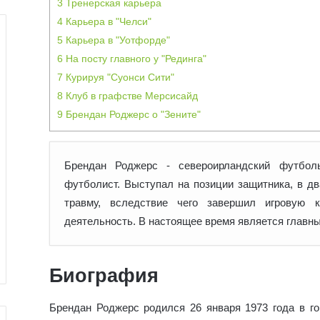
3
Тренерская карьера
4
Карьера в "Челси"
5
Карьера в "Уотфорде"
6
На посту главного у "Рединга"
7
Курируя "Суонси Сити"
8
Клуб в графстве Мерсисайд
9
Брендан Роджерс о "Зените"
Брендан Роджерс - североирландский футбол
футболист. Выступал на позиции защитника, в д
травму,
вследствие чего завершил игровую к
деятельность. В настоящее время является главны
Биография
Брендан Роджерс родился 26 января 1973 года в го