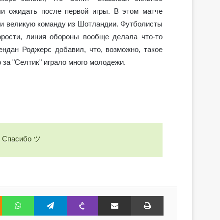
ли ожидать после первой игры. В этом матче
ки великую команду из Шотландии. Футболисты
орости, линия обороны вообще делала что-то
ндан Роджерс добавил, что, возможно, такое
р за "Селтик" играло много молодежи.
а Diet4Health.ru.
! Спасибо ツ
Odnoklassniki
WhatsApp
Telegram
Viber
Share via Email
Print