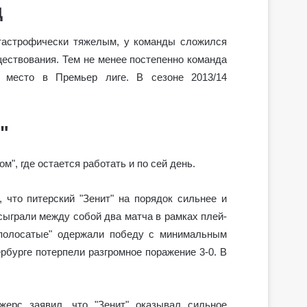
д
атастрофически тяжелым, у команды сложился
ществования. Тем не менее постепенно команда
е место в Премьер лиге. В сезоне 2013/14
"
м", где остается работать и по сей день.
 что питерский "Зенит" на порядок сильнее и
сыграли между собой два матча в рамках плей-
полосатые" одержали победу с минимальным
ербурге потерпели разгромное поражение 3-0. В
жерс заявил, что "Зенит" оказывал сильное