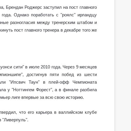
ла, Брендан Роджерс заступил на пост главного
и года. Однако поработать с "роялс" ирландцу
нные разногласия между тренерским штабом и
инуть пост главного тренера в декабре того же
уонси сити" в июле 2010 года. Через 9 месяцев
пионшипе", достигнув пяти побед из шести
али "Ипсвич Таун" в плей-офф Чемпионата
ла у "Ноттингем Форест", а в финале разбила
емьер лиге впервые за всю свою историю.
вердил, что его карьера в валлийском клубе
в "Ливерпуль".