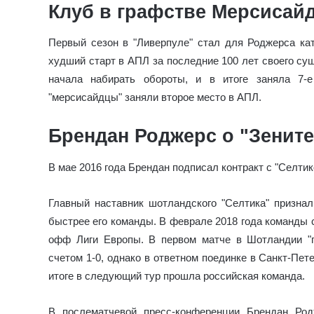
Клуб в графстве Мерсисай
Первый сезон в "Ливерпуле" стал для Роджерса к
худший старт в АПЛ за последние 100 лет своего су
начала набирать обороты, и в итоге заняла 7-
"мерсисайдцы" заняли второе место в АПЛ.
Брендан Роджерс о "Зените
В мае 2016 года Брендан подписал контракт с "Селтико
Главный наставник шотландского "Селтика" признал,
быстрее его команды. В феврале 2018 года команды 
офф Лиги Европы. В первом матче в Шотландии "
счетом 1-0, однако в ответном поединке в Санкт-Пет
итоге в следующий тур прошла российская команда.
В послематчевой пресс-конференции Брендан Род