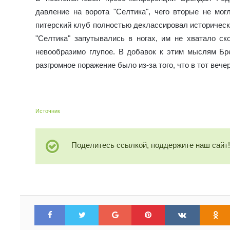
давление на ворота "Селтика", чего вторые не мог
питерский клуб полностью деклассировал историчес
"Селтика" запутывались в ногах, им не хватало ск
невообразимо глупое. В добавок к этим мыслям Бре
разгромное поражение было из-за того, что в тот вече
Брендан Роджерс : карьера футбольного тренера н
Источник
Поделитесь ссылкой, поддержите наш сайт
Facebook
Twitter
Google+
Pinterest
VKontakte