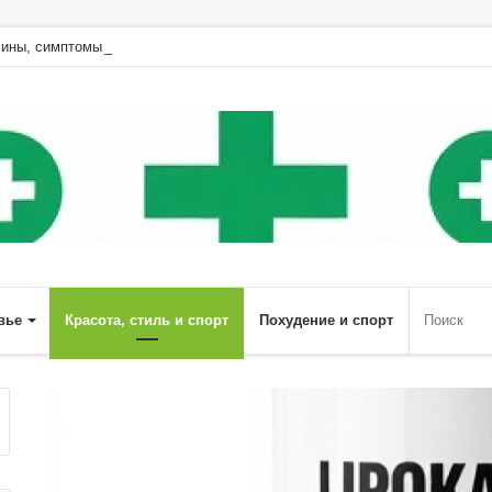
ины, симптомы и особенности лечения | Diet4Health.ru
вье
Красота, стиль и спорт
Похудение и спорт