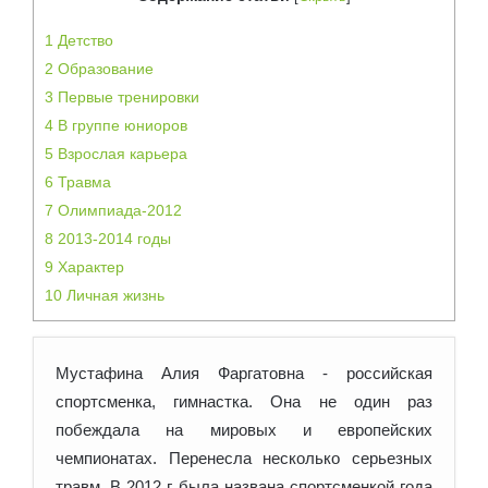
1
Детство
2
Образование
3
Первые тренировки
4
В группе юниоров
5
Взрослая карьера
6
Травма
7
Олимпиада-2012
8
2013-2014 годы
9
Характер
10
Личная жизнь
Мустафина Алия Фаргатовна
- российская
спортсменка, гимнастка. Она не один раз
побеждала на мировых и европейских
чемпионатах. Перенесла несколько серьезных
травм. В 2012 г. была
названа спортсменкой года