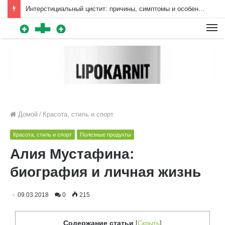
Интерстициальный цистит: причины, симптомы и особенности лечения | Diet4Health.ru
Для любых предложений по
сайту: diet4health@cp9.ru
Домой
/
Красота, стиль и спорт
Красота, стиль и спорт
Полезные продукты
Алия Мустафина:
биография и личная жизнь
09.03.2018
0
215
Содержание статьи
[
Скрыть
]