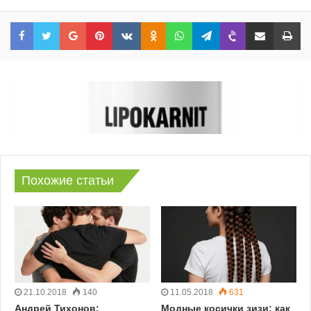
Facebook
Twitter
Google+
Pinterest
VKontakte
Odnoklassniki
WhatsApp
Telegram
Viber
Share via Email
Print
Похожие статьи
21.10.2018
140
11.05.2018
631
Андрей Тихонов:
Модные косички зизи: как