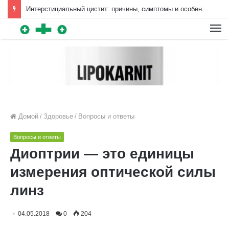
Интерстициальный цистит: причины, симптомы и особенности лечения | Diet4Health.ru
Для любых предложений по
сайту: diet4health@cp9.ru
Домой
/
Здоровье
/
Вопросы и ответы
Вопросы и ответы
Диоптрии — это единицы
измерения оптической силы
линз
04.05.2018
0
204