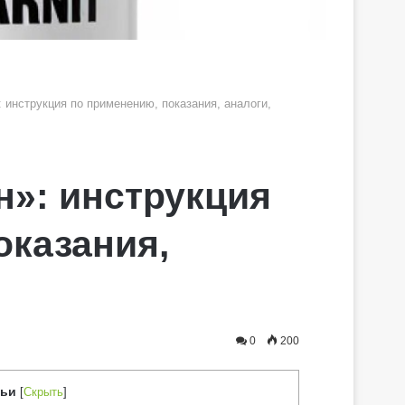
 инструкция по применению, показания, аналоги,
н»: инструкция
оказания,
0
200
тьи
[
Скрыть
]