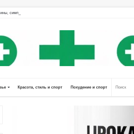
ины, симптомы и особенности лечения | Diet4Health.ru
вье
Красота, стиль и спорт
Похудение и спорт