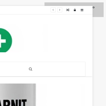
Для любых предложений по
Случайная
Log
Sidebar
сайту: diet4health@cp9.ru
статья
In